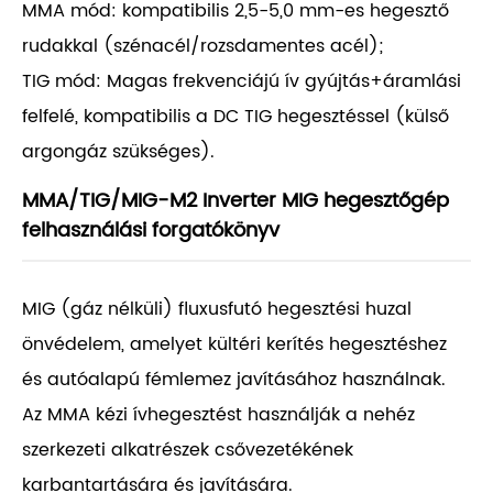
MMA mód: kompatibilis 2,5-5,0 mm-es hegesztő
rudakkal (szénacél/rozsdamentes acél);
TIG mód: Magas frekvenciájú ív gyújtás+áramlási
felfelé, kompatibilis a DC TIG hegesztéssel (külső
argongáz szükséges).
MMA/TIG/MIG-M2 Inverter MIG hegesztőgép
felhasználási forgatókönyv
MIG (gáz nélküli) fluxusfutó hegesztési huzal
önvédelem, amelyet kültéri kerítés hegesztéshez
és autóalapú fémlemez javításához használnak.
Az MMA kézi ívhegesztést használják a nehéz
szerkezeti alkatrészek csővezetékének
karbantartására és javítására.