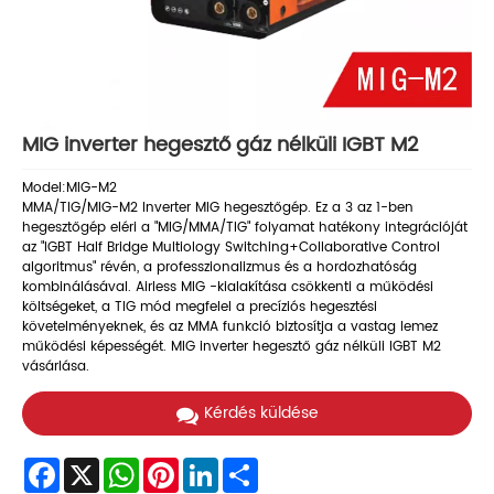
MIG inverter hegesztő gáz nélküli IGBT M2
Model:MIG-M2
MMA/TIG/MIG-M2 Inverter MIG hegesztőgép. Ez a 3 az 1-ben
hegesztőgép eléri a "MIG/MMA/TIG" folyamat hatékony integrációját
az "IGBT Half Bridge Multiology Switching+Collaborative Control
algoritmus" révén, a professzionalizmus és a hordozhatóság
kombinálásával. Airless MIG -kialakítása csökkenti a működési
költségeket, a TIG mód megfelel a precíziós hegesztési
követelményeknek, és az MMA funkció biztosítja a vastag lemez
működési képességét. MIG inverter hegesztő gáz nélküli IGBT M2
vásárlása.
Kérdés küldése
Facebook
X
WhatsApp
Pinterest
LinkedIn
Share