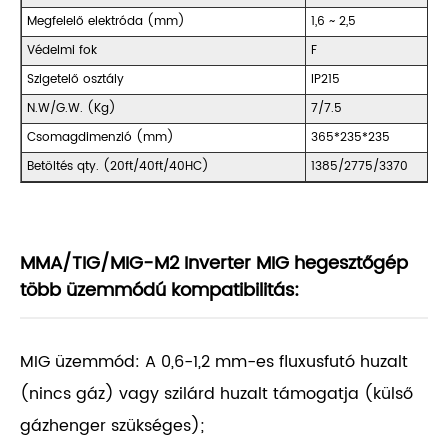
Megfelelő elektróda (mm)
1,6 ~ 2,5
Védelmi fok
F
Szigetelő osztály
IP215
N.W/G.W. (Kg)
7/7.5
Csomagdimenzió (mm)
365*235*235
Betöltés qty. (20ft/40ft/40HC)
1385/2775/3370
MMA/TIG/MIG-M2 Inverter MIG hegesztőgép
több üzemmódú kompatibilitás:
MIG üzemmód: A 0,6-1,2 mm-es fluxusfutó huzalt
(nincs gáz) vagy szilárd huzalt támogatja (külső
gázhenger szükséges);