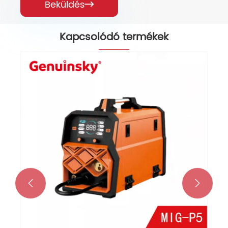
Beküldés

Kapcsolódó termékek

