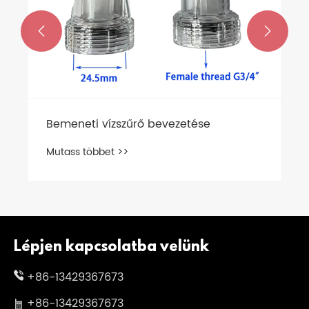


Bemeneti vízszűrő bevezetése
Mutass többet >>
Lépjen kapcsolatba velünk
+86-13429367673
+86-13429367673