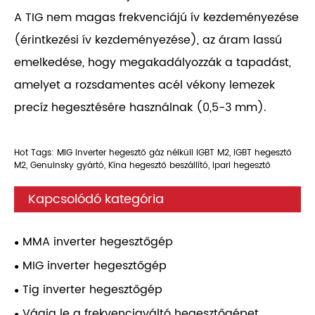
A TIG nem magas frekvenciájú ív kezdeményezése
(érintkezési ív kezdeményezése), az áram lassú
emelkedése, hogy megakadályozzák a tapadást,
amelyet a rozsdamentes acél vékony lemezek
precíz hegesztésére használnak (0,5-3 mm).
Hot Tags: MIG inverter hegesztő gáz nélküli IGBT M2, IGBT hegesztő
M2, Genuinsky gyártó, Kína hegesztő beszállító, ipari hegesztő
Kapcsolódó kategória
MMA inverter hegesztőgép
MIG inverter hegesztőgép
Tig inverter hegesztőgép
Vágja le a frekvenciaváltó hegesztőgépet