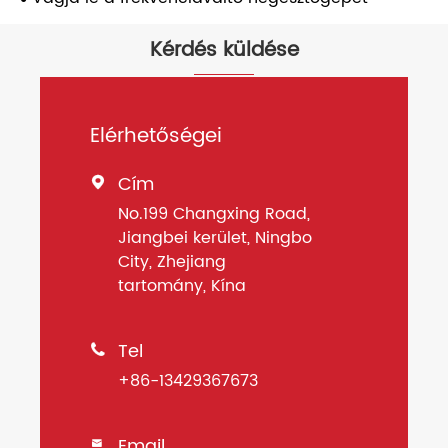
Kérdés küldése
Elérhetőségei
Cím

No.199 Changxing Road,
Jiangbei kerület, Ningbo
City, Zhejiang
tartomány, Kína
Tel

+86-13429367673
Email
