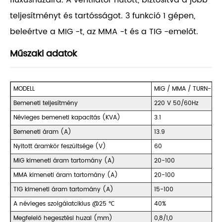
fluxushuzalra. A ventilátor hűtött, biztosítva a jobb
teljesítményt és tartósságot. 3 funkció 1 gépen,
beleértve a MIG -t, az MMA -t és a TIG -emelőt.
Műszaki adatok
MODELL
MIG / MMA / TURN-100
Bemeneti teljesítmény
220 V 50/60Hz
Névleges bemeneti kapacitás (KVA)
3.1
Bemeneti áram (A)
13.9
Nyitott áramkör feszültsége (V)
60
MIG kimeneti áram tartomány (A)
20-100
MMA kimeneti áram tartomány (A)
20-100
TIG kimeneti áram tartomány (A)
15-100
A névleges szolgálatciklus @25 ℃
40%
Megfelelő hegesztési huzal (mm)
0,8/1,0