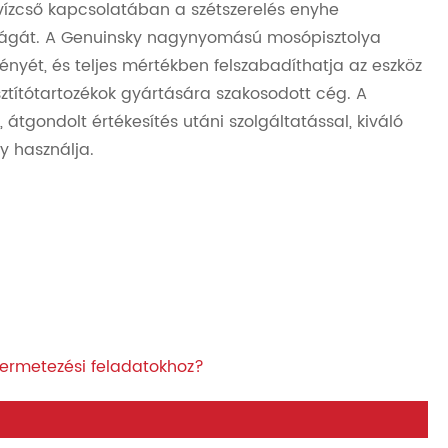
s vízcső kapcsolatában a szétszerelés enyhe
yságát. A Genuinsky nagynyomású mosópisztolya
ét, és teljes mértékben felszabadíthatja az eszköz
títótartozékok gyártására szakosodott cég. A
t, átgondolt értékesítés utáni szolgáltatással, kiváló
y használja.
permetezési feladatokhoz?