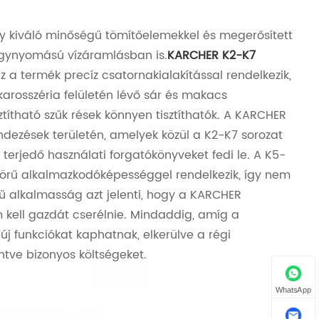
y kiváló minőségű tömítőelemekkel és megerősített
nagynyomású vízáramlásban is.
KARCHER K2-K7
 a termék precíz csatornakialakítással rendelkezik,
 karosszéria felületén lévő sár és makacs
ítható szűk rések könnyen tisztíthatók. A KARCHER
dezések területén, amelyek közül a K2-K7 sorozat
terjedő használati forgatókönyveket fedi le. A K5-
 körű alkalmazkodóképességgel rendelkezik, így nem
rű alkalmasság azt jelenti, hogy a KARCHER
ell gazdát cserélnie. Mindaddig, amíg a
új funkciókat kaphatnak, elkerülve a régi
ntve bizonyos költségeket.
WhatsApp