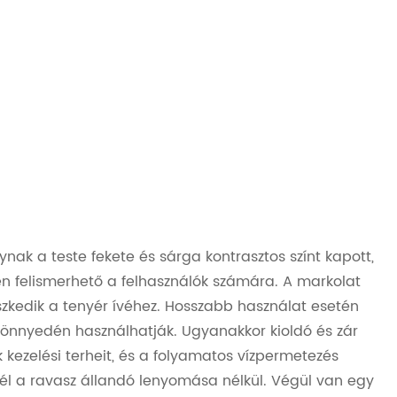
k a teste fekete és sárga kontrasztos színt kapott,
en felismerhető a felhasználók számára. A markolat
eszkedik a tenyér ívéhez. Hosszabb használat esetén
 könnyedén használhatják. Ugyanakkor kioldó és zár
k kezelési terheit, és a folyamatos vízpermetezés
nél a ravasz állandó lenyomása nélkül. Végül van egy