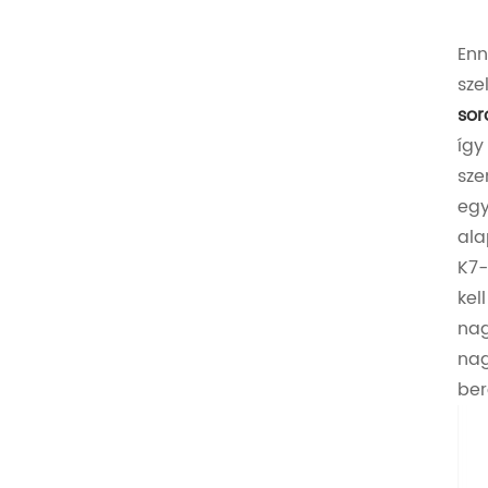
Enn
sze
sor
így
sze
egy
ala
K7-
kel
nag
nag
ber