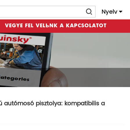
Nyelv
VEGYE FEL VELÜNK A KAPCSOLATOT
autómosó pisztolya: kompatibilis a