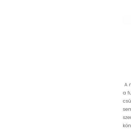
A m
a f
csú
sem
sze
kön