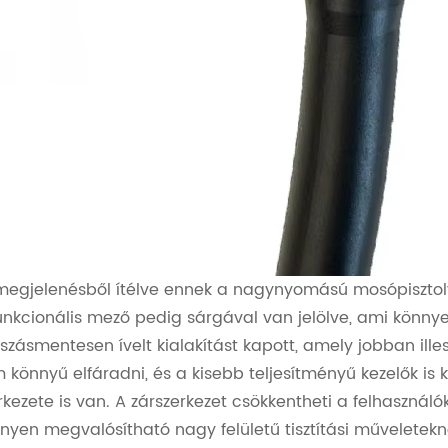
egjelenésből ítélve ennek a nagynyomású mosópisztolyna
unkcionális mező pedig sárgával van jelölve, ami könny
szásmentesen ívelt kialakítást kapott, amely jobban ill
 könnyű elfáradni, és a kisebb teljesítményű kezelők is
rkezete is van. A zárszerkezet csökkentheti a felhasználó
nyen megvalósítható nagy felületű tisztítási műveletek