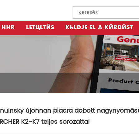
HÍR
LETÖLTÉS
KÜLDJE EL A KÉRDÉST
nuinsky újonnan piacra dobott nagynyomású 
RCHER K2-K7 teljes sorozattal