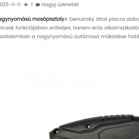
025-11-11
1
Hagyj üzenetet
agynyomású mosópisztoly
A Genuinsky által piacra dobo
csak funkciójában erőteljes, hanem erős alkalmazkodók
rsadalomban a nagynyomású autómosó működése haté