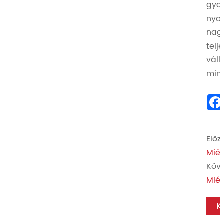
gyo
nyo
nag
tel
vál
min
Előz
Mié
Köv
Mié