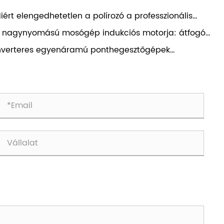
iért elengedhetetlen a polírozó a professzionális
lületkezelési eredmények eléréséhez?
 nagynyomású mosógép indukciós motorja: átfogó
emzés
nverteres egyenáramú ponthegesztőgépek
szehasonlító vizsgálata más típusú
nthegesztőgépekkel