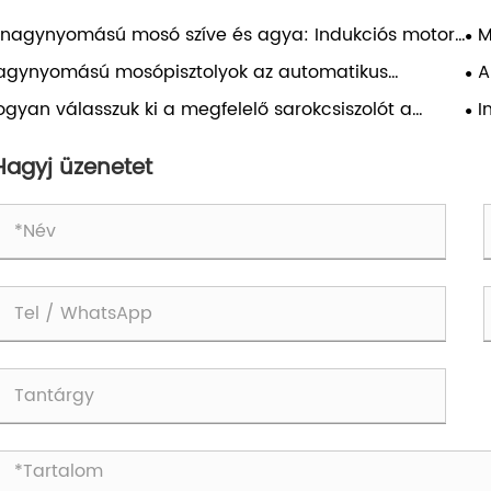
 nagynyomású mosó szíve és agya: Indukciós motor
M
nyomásszabályozó – Gyakorlati útmutató
fe
agynyomású mosópisztolyok az automatikus
A
zletezéshez: nyomásillesztés, fúvókaválasztás és napi
el
ogyan válasszuk ki a megfelelő sarokcsiszolót a
I
ználat megbízhatósága
önböző alkalmazásokhoz?
ös
po
Hagyj üzenetet