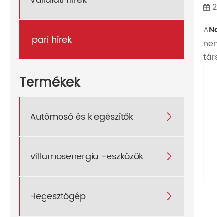
Vállalati hírek
2
A
N
Ipari hírek
nem
tá
Termékek
Autómosó és kiegészítők

Villamosenergia -eszközök

Hegesztőgép
