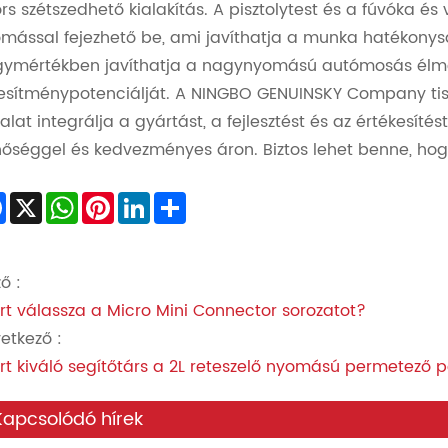
rs szétszedhető kialakítás. A pisztolytest és a fúvóka é
mással fejezhető be, ami javíthatja a munka hatékon
ymértékben javíthatja a nagynyomású autómosás élmény
jesítménypotenciálját. A NINGBO GENUINSKY Company tisz
lalat integrálja a gyártást, a fejlesztést és az értékesítés
őséggel és kedvezményes áron. Biztos lehet benne, hog
Facebook
X
WhatsApp
Pinterest
LinkedIn
Share
ő :
rt válassza a Micro Mini Connector sorozatot?
etkező :
rt kiváló segítőtárs a 2L reteszelő nyomású permetező 
Kapcsolódó hírek