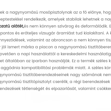
ek a nagynyomású mosópisztolynak az a fő előnye, hog
leptestekkel rendelkezik, amelyek stabilak lehetnek a 
ozatú alátét,
és nem könnyen szivárog és deformálódik. Ez
 pontos és erőteljes vízsugár áramlást tud kialakítani. A
nnyeződések, valamint az abroncson a nem könnyen tiszt
 jól ismert márka a piacon a nagynyomású tisztítóberen
pvetően a napi használattól a kereskedelmi használatig 
et általában az iparban használják. Ez a termék széles
l aggódnia kompatibilitási problémák miatt. A széles kö
ynyomású tisztítóberendezéseinek nagy számának nem k
ynyomású tisztítópisztolyt cserélik, a régi berendezések 
endezések tétlenségét és elpazarlását, valamint csökke