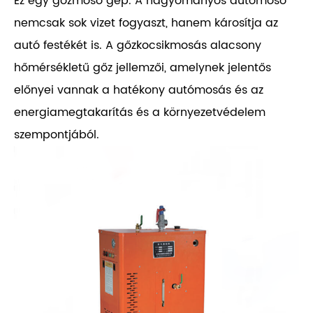
Ez egy gőzmosó gép. A hagyományos autómosó
nemcsak sok vizet fogyaszt, hanem károsítja az
autó festékét is. A gőzkocsikmosás alacsony
hőmérsékletű gőz jellemzői, amelynek jelentős
előnyei vannak a hatékony autómosás és az
energiamegtakarítás és a környezetvédelem
szempontjából.