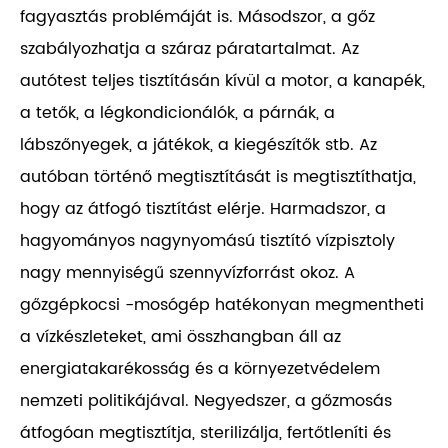
fagyasztás problémáját is. Másodszor, a gőz
szabályozhatja a száraz páratartalmat. Az
autótest teljes tisztításán kívül a motor, a kanapék,
a tetők, a légkondicionálók, a párnák, a
lábszőnyegek, a játékok, a kiegészítők stb. Az
autóban történő megtisztítását is megtisztíthatja,
hogy az átfogó tisztítást elérje. Harmadszor, a
hagyományos nagynyomású tisztító vízpisztoly
nagy mennyiségű szennyvízforrást okoz. A
gőzgépkocsi -mosógép hatékonyan megmentheti
a vízkészleteket, ami összhangban áll az
energiatakarékosság és a környezetvédelem
nemzeti politikájával. Negyedszer, a gőzmosás
átfogóan megtisztítja, sterilizálja, fertőtleníti és