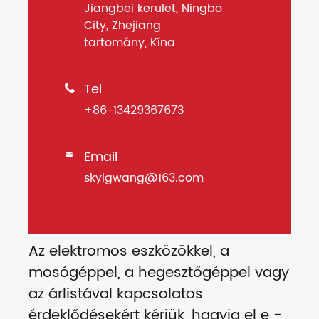
Jiangbei kerület, Ningbo
City, Zhejiang
tartomány, Kína
Tel

+86-13429367673
Email

skylgwang@163.com
Az elektromos eszközökkel, a
mosógéppel, a hegesztőgéppel vagy
az árlistával kapcsolatos
érdeklődésekért kérjük, hagyja el e -