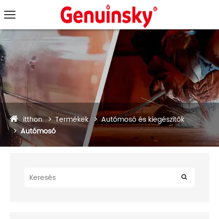
itthon
Termékek
Autómosó és kiegészítők
Autómosó