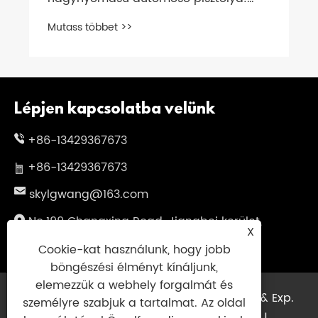
kompatibilis a KARCHER K2-K7 teljes
Mutass többet >>
sorozattal
Lépjen kapcsolatba velünk
+86-13429367673
+86-13429367673
skylgwang@163.com
No.199 Changxing Road, Jiangbei kerület,
X
Ningbo City, Zhejiang tartomány, Kína
Cookie-kat használunk, hogy jobb
böngészési élményt kínáljunk,
elemezzük a webhely forgalmát és
Copyright © 2025 Ningbo Genuinsky imp. & Exp.
személyre szabjuk a tartalmat. Az oldal