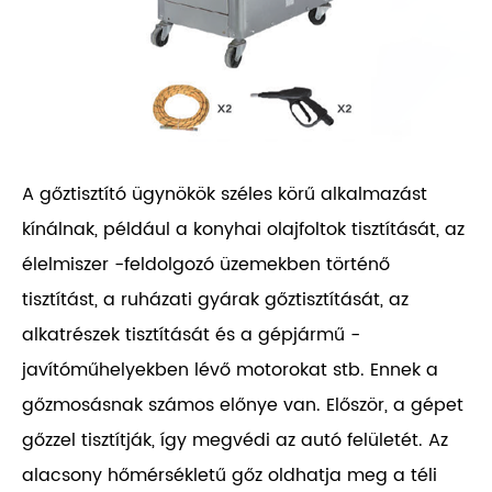
A gőztisztító ügynökök széles körű alkalmazást
kínálnak, például a konyhai olajfoltok tisztítását, az
élelmiszer -feldolgozó üzemekben történő
tisztítást, a ruházati gyárak gőztisztítását, az
alkatrészek tisztítását és a gépjármű -
javítóműhelyekben lévő motorokat stb. Ennek a
gőzmosásnak számos előnye van. Először, a gépet
gőzzel tisztítják, így megvédi az autó felületét. Az
alacsony hőmérsékletű gőz oldhatja meg a téli