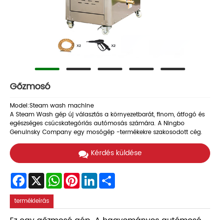
Gőzmosó
Model:Steam wash machine
A Steam Wash gép új választás a környezetbarát, finom, átfogó és
egészséges csúcskategóriás autómosás számára. A Ningbo
Genuinsky Company egy mosógép -termékekre szakosodott cég.
Kérdés küldése
Facebook
X
WhatsApp
Pinterest
LinkedIn
Share
termékleírás