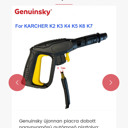


Genuinsky újonnan piacra dobott
nagynyomású autómosó pisztolya: