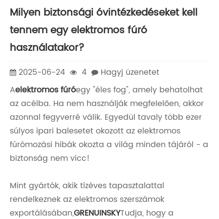
Milyen biztonsági óvintézkedéseket kell
tennem egy elektromos fúró
használatakor?
2025-06-24
4
Hagyj üzenetet
A
elektromos fúró
egy "éles fog", amely behatolhat
az acélba. Ha nem használják megfelelően, akkor
azonnal fegyverré válik. Egyedül tavaly több ezer
súlyos ipari balesetet okozott az elektromos
fúrómozási hibák okozta a világ minden tájáról - a
biztonság nem vicc!
Mint gyártók, akik tízéves tapasztalattal
rendelkeznek az elektromos szerszámok
exportálásában,
GRENUINSKY
Tudja, hogy a