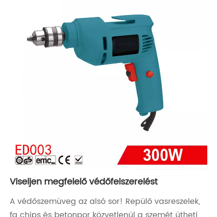
Viseljen megfelelő védőfelszerelést
A védőszemüveg az alsó sor! Repülő vasreszelek,
fa chips és betonpor közvetlenül a szemét ütheti