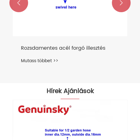


Hírek Ajánlások
Miért kiváló segítőtárs a 2L reteszelő
nyomású permetező permetezési
feladatokhoz?
Mutass többet >>