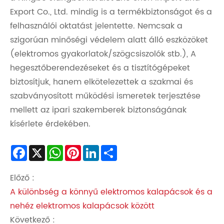
Export Co., Ltd. mindig is a termékbiztonságot és a
felhasználói oktatást jelentette. Nemcsak a
szigorúan minőségi védelem alatt álló eszközöket
(elektromos gyakorlatok/szögcsiszolók stb.), A
hegesztőberendezéseket és a tisztítógépeket
biztosítjuk, hanem elkötelezettek a szakmai és
szabványosított működési ismeretek terjesztése
mellett az ipari szakemberek biztonságának
kísérlete érdekében.
Facebook
X
WhatsApp
Pinterest
LinkedIn
Share
Előző :
A különbség a könnyű elektromos kalapácsok és a
nehéz elektromos kalapácsok között
Következő :