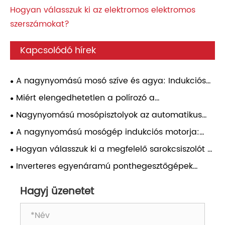
Hogyan válasszuk ki az elektromos elektromos
szerszámokat?
Kapcsolódó hírek
A nagynyomású mosó szíve és agya: Indukciós
motor és nyomásszabályozó – Gyakorlati
Miért elengedhetetlen a polírozó a
útmutató
professzionális felületkezelési eredmények
Nagynyomású mosópisztolyok az automatikus
eléréséhez?
részletezéshez: nyomásillesztés, fúvókaválasztás és
A nagynyomású mosógép indukciós motorja:
napi használat megbízhatósága
átfogó elemzés
Hogyan válasszuk ki a megfelelő sarokcsiszolót a
különböző alkalmazásokhoz?
Inverteres egyenáramú ponthegesztőgépek
összehasonlító vizsgálata más típusú
Hagyj üzenetet
ponthegesztőgépekkel