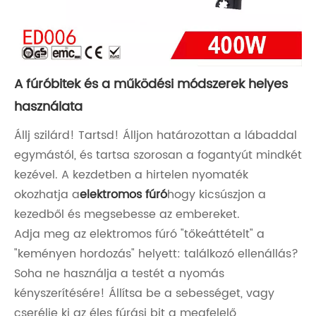
A fúróbitek és a működési módszerek helyes
használata
Állj szilárd! Tartsd! Álljon határozottan a lábaddal
egymástól, és tartsa szorosan a fogantyút mindkét
kezével. A kezdetben a hirtelen nyomaték
okozhatja a
elektromos fúró
hogy kicsúszjon a
kezedből és megsebesse az embereket.
Adja meg az elektromos fúró "tőkeáttételt" a
"keményen hordozás" helyett: találkozó ellenállás?
Soha ne használja a testét a nyomás
kényszerítésére! Állítsa be a sebességet, vagy
cserélje ki az éles fúrási bit a megfelelő