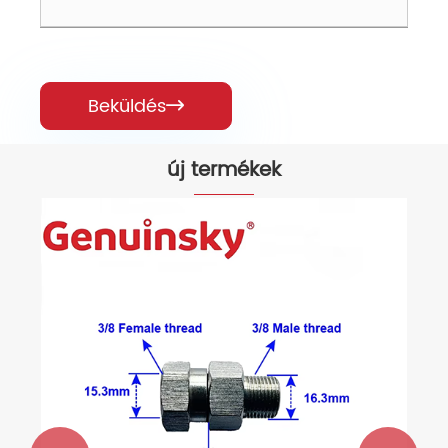
Beküldés

új termékek
200 mm -es padrács 350W
Mutass többet >>