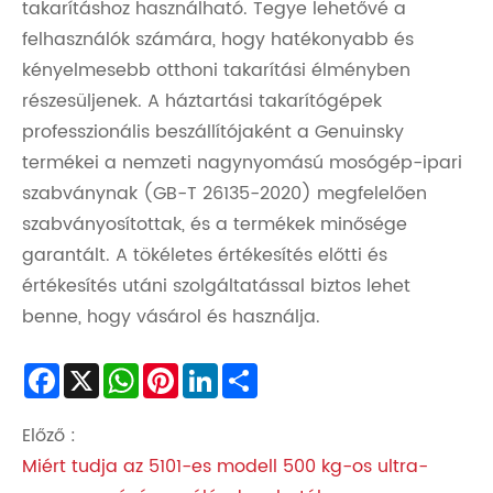
takarításhoz használható. Tegye lehetővé a
felhasználók számára, hogy hatékonyabb és
kényelmesebb otthoni takarítási élményben
részesüljenek. A háztartási takarítógépek
professzionális beszállítójaként a Genuinsky
termékei a nemzeti nagynyomású mosógép-ipari
szabványnak (GB-T 26135-2020) megfelelően
szabványosítottak, és a termékek minősége
garantált. A tökéletes értékesítés előtti és
értékesítés utáni szolgáltatással biztos lehet
benne, hogy vásárol és használja.
Facebook
X
WhatsApp
Pinterest
LinkedIn
Share
Előző :
Miért tudja az 5101-es modell 500 kg-os ultra-