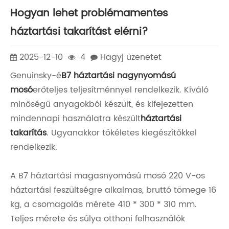
Hogyan lehet problémamentes
háztartási takarítást elérni?
2025-12-10
4
Hagyj üzenetet
Genuinsky-é
B7 háztartási nagynyomású
mosó
erőteljes teljesítménnyel rendelkezik. Kiváló
minőségű anyagokból készült, és kifejezetten
mindennapi használatra készült
háztartási
takarítás
. Ugyanakkor tökéletes kiegészítőkkel
rendelkezik.
A B7 háztartási magasnyomású mosó 220 V-os
háztartási feszültségre alkalmas, bruttó tömege 16
kg, a csomagolás mérete 410 * 300 * 310 mm.
Teljes mérete és súlya otthoni felhasználók