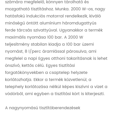
számára megfelelő, könnyen tárolható és
mozgatható tisztításhoz. Munka. 2000 W-os, nagy
hatásfokú indukciós motorral rendelkezik, kiváló
minőségű öntött alumínium háromdugattyús
ferde tárcsás szivattyúval. Ugyanakkor a termék
maximális nyomása 100 bar. A 2000 W
teljesítmény stabilan kiadja a 100 bar üzemi
nyomást, 8 l/perc áramlással párosulva, ami
megfelel a napi Egyes otthoni takarításnak is lehet
önszívó, kettős célú. Egyes tisztítási
forgatókönyvekben a csaptelep helyzete
korlátozhatja. Ekkor a termék közvetlenül, a
telephely korlátozása nélkül képes kiszívni a vizet a
vödörből, ami egyben a tisztítási kört is kiterjeszti.
A nagynyomású tisztítóberendezések