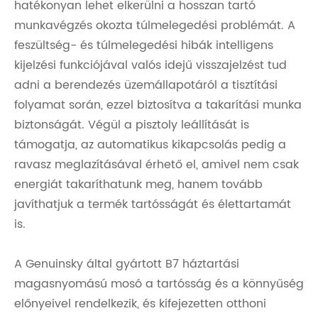
hatékonyan lehet elkerülni a hosszan tartó
munkavégzés okozta túlmelegedési problémát. A
feszültség- és túlmelegedési hibák intelligens
kijelzési funkciójával valós idejű visszajelzést tud
adni a berendezés üzemállapotáról a tisztítási
folyamat során, ezzel biztosítva a takarítási munka
biztonságát. Végül a pisztoly leállítását is
támogatja, az automatikus kikapcsolás pedig a
ravasz meglazításával érhető el, amivel nem csak
energiát takaríthatunk meg, hanem tovább
javíthatjuk a termék tartósságát és élettartamát
is.
A Genuinsky által gyártott B7 háztartási
magasnyomású mosó a tartósság és a könnyűség
előnyeivel rendelkezik, és kifejezetten otthoni