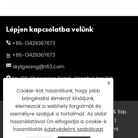
Lépjen kapcsolatba velünk
+86-13429367673
+86-13429367673
skylgwang@163.com
No.199 Changxing Road, Jiangbei kerület,
X
Ningbo City, Zhejiang tartomány, Kína
Cookie-kat használunk, hogy jobb
böngészési élményt kínáljunk,
elemezzük a webhely forgalmát és
Copyright © 2025 Ningbo Genuinsky imp. & Exp.
személyre szabjuk a tartalmat. Az oldal
Co., Ltd. Minden jog fenntartva.
Links
|
használatával Ön elfogadja a cookie-k
Sitemap
|
RSS
|
XML
|
Adatvédelmi
használatát.
Adatvédelmi szabályzat
szabályzat
|