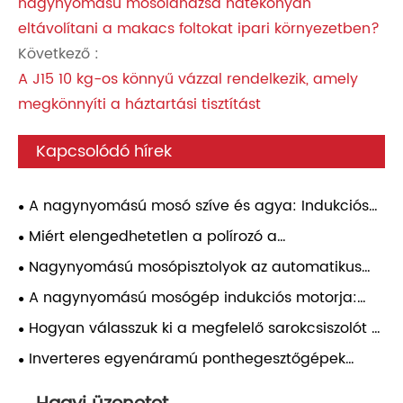
nagynyomású mosólándzsa hatékonyan
eltávolítani a makacs foltokat ipari környezetben?
Következő :
A J15 10 kg-os könnyű vázzal rendelkezik, amely
megkönnyíti a háztartási tisztítást
Kapcsolódó hírek
A nagynyomású mosó szíve és agya: Indukciós
motor és nyomásszabályozó – Gyakorlati
Miért elengedhetetlen a polírozó a
útmutató
professzionális felületkezelési eredmények
Nagynyomású mosópisztolyok az automatikus
eléréséhez?
részletezéshez: nyomásillesztés, fúvókaválasztás és
A nagynyomású mosógép indukciós motorja:
napi használat megbízhatósága
átfogó elemzés
Hogyan válasszuk ki a megfelelő sarokcsiszolót a
különböző alkalmazásokhoz?
Inverteres egyenáramú ponthegesztőgépek
összehasonlító vizsgálata más típusú
ponthegesztőgépekkel