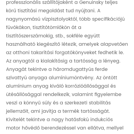
professzionális szállítójaként a Genuinsky teljes
körű tisztítási megoldást tud nyújtani. A
nagynyomású vízpisztolyoktól, több specifikációjú
fúvókákon, tisztítótömlőkön át a
tisztítószerszámokig, stb., sokféle együtt
használható kiegészítő létezik, amelyek alapvetően
az otthoni takarítási forgatókönyveket fedhetik le.
Az anyagtól a kialakításig a tartósság a lényeg.
Anyagát tekintve a háromdugattyús ferde
szivattyú anyaga alumíniumöntvény. Az öntött
alumínium anyag kiváló korrózióállósággal és
ütésállósággal rendelkezik, valamint figyelembe
veszi a könnyű súly és a szerkezeti stabilitás
jellemzőit, ami javítja a termék tartósságát.
Kivitelét tekintve a nagy hatásfokú indukciós
motor hővédő berendezéssel van ellátva, mellyel