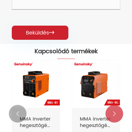
Beküldés

Kapcsolódó termékek


MMA Inverter
MMA inverter
hegesztőgép
hegesztőgép
IGBT ív M1
IGBT ív m6