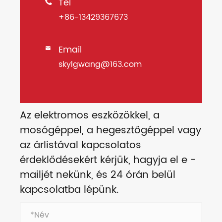
Tel

+86-13429367673
Email

skylgwang@163.com
Az elektromos eszközökkel, a
mosógéppel, a hegesztőgéppel vagy
az árlistával kapcsolatos
érdeklődésekért kérjük, hagyja el e -
mailjét nekünk, és 24 órán belül
kapcsolatba lépünk.