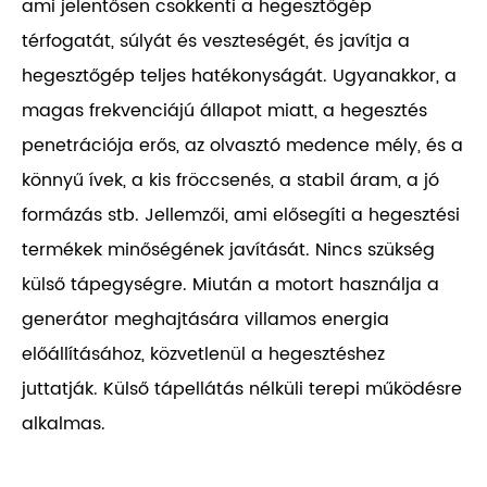
ami jelentősen csökkenti a hegesztőgép
térfogatát, súlyát és veszteségét, és javítja a
hegesztőgép teljes hatékonyságát. Ugyanakkor, a
magas frekvenciájú állapot miatt, a hegesztés
penetrációja erős, az olvasztó medence mély, és a
könnyű ívek, a kis fröccsenés, a stabil áram, a jó
formázás stb. Jellemzői, ami elősegíti a hegesztési
termékek minőségének javítását. Nincs szükség
külső tápegységre. Miután a motort használja a
generátor meghajtására villamos energia
előállításához, közvetlenül a hegesztéshez
juttatják. Külső tápellátás nélküli terepi működésre
alkalmas.