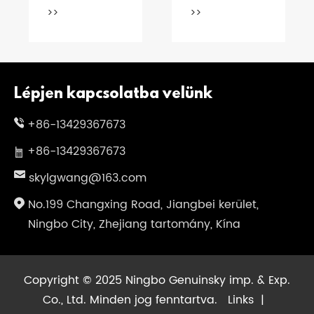
>>
>>
né
Lépjen kapcsolatba velünk
+86-13429367673
+86-13429367673
skylgwang@163.com
No.199 Changxing Road, Jiangbei kerület,
Ningbo City, Zhejiang tartomány, Kína
Copyright © 2025 Ningbo Genuinsky imp. & Exp.
Co., Ltd. Minden jog fenntartva.
Links
|