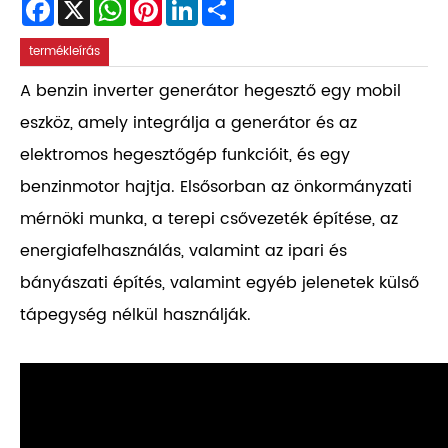
Facebook
X
WhatsApp
Pinterest
LinkedIn
Share
termékleírás
A benzin inverter generátor hegesztő egy mobil
eszköz, amely integrálja a generátor és az
elektromos hegesztőgép funkcióit, és egy
benzinmotor hajtja. Elsősorban az önkormányzati
mérnöki munka, a terepi csővezeték építése, az
energiafelhasználás, valamint az ipari és
bányászati ​​építés, valamint egyéb jelenetek külső
tápegység nélkül használják.