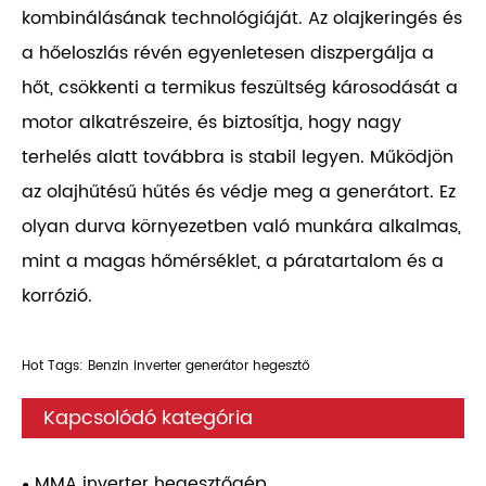
kombinálásának technológiáját. Az olajkeringés és
a hőeloszlás révén egyenletesen diszpergálja a
hőt, csökkenti a termikus feszültség károsodását a
motor alkatrészeire, és biztosítja, hogy nagy
terhelés alatt továbbra is stabil legyen. Működjön
az olajhűtésű hűtés és védje meg a generátort. Ez
olyan durva környezetben való munkára alkalmas,
mint a magas hőmérséklet, a páratartalom és a
korrózió.
Hot Tags: Benzin inverter generátor hegesztő
Kapcsolódó kategória
MMA inverter hegesztőgép