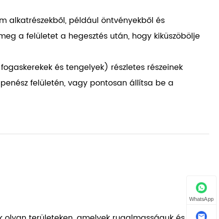
m alkatrészekből, például öntvényekből és
meg a felületet a hegesztés után, hogy kiküszöbölje
l fogaskerekek és tengelyek) részletes részeinek
 penész felületén, vagy pontosan állítsa be a
WhatsApp
ák olyan területeken, amelyek rugalmasságuk és