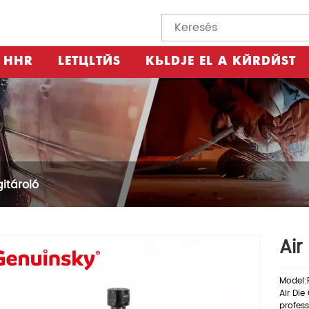
HÍR
LETÖLTÉS
KÜLDJE EL A KÉRDÉST
gitároló
Air
Model:
Air Die
profess