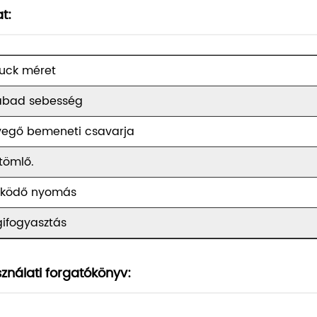
t:
uck méret
abad sebesség
vegő bemeneti csavarja
ztömlő.
ködő nyomás
gifogyasztás
ználati forgatókönyv: