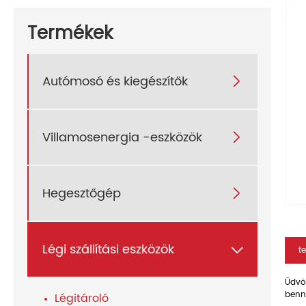
Termékek
Autómosó és kiegészítők

Villamosenergia -eszközök

Hegesztőgép

Légi szállítási eszközök

t
Üdvöz
benn
Légitároló