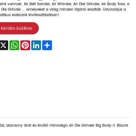
ink vannak: Air Belt Sander, Air Wrinder, Air Diel Grinder, Air Body Saw, a
r Die Grinder ... amelyeket a világ minden tájáról eladták. Üdvözöljük a
tikus eszközök kiválasztásában!
Kérdés küldése
acebook
X
WhatsApp
Pinterest
LinkedIn
Share
i, alacsony árat és kiváló minőségű Air Die Grinder Big Body-t. Bízunk