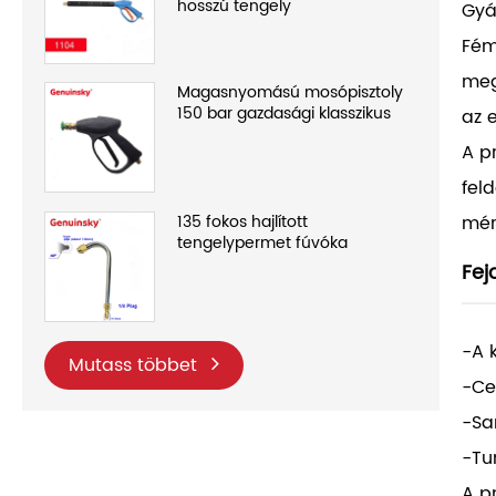
hosszú tengely
Gyá
Fém
meg
Magasnyomású mosópisztoly
150 bar gazdasági klasszikus
az 
A p
fel
mér
135 fokos hajlított
tengelypermet fúvóka
Fej
-A 
Mutass többet
-Ce
-Sa
-Tu
A p