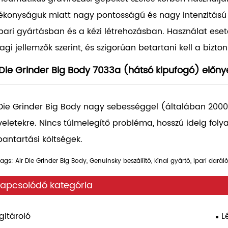
ékonyságuk miatt nagy pontosságú és nagy intenzitású m
ipari gyártásban és a kézi létrehozásban. Használat eseté
agi jellemzők szerint, és szigorúan betartani kell a bizto
 Die Grinder Big Body 7033a (hátsó kipufogó) előnye
 Die Grinder Big Body nagy sebességgel (általában 2000
eletekre. Nincs túlmelegítő probléma, hosszú ideig fol
bantartási költségek.
ags: Air Die Grinder Big Body, Genuinsky beszállító, kínai gyártó, ipari dar
apcsolódó kategória
gitároló
L