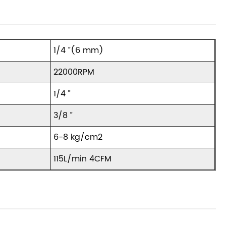
1/4 ”(6 mm)
22000RPM
1/4 ”
3/8 ”
6-8 kg/cm2
115L/min 4CFM