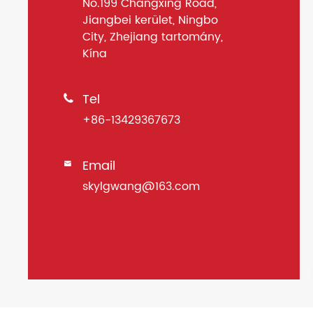
No.199 Changxing Road,
Jiangbei kerület, Ningbo
City, Zhejiang tartomány,
Kína
Tel

+86-13429367673
Email

skylgwang@163.com