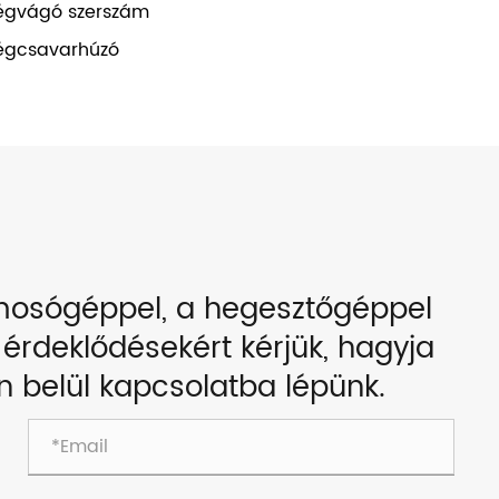
égvágó szerszám
égcsavarhúzó
 mosógéppel, a hegesztőgéppel
 érdeklődésekért kérjük, hagyja
án belül kapcsolatba lépünk.