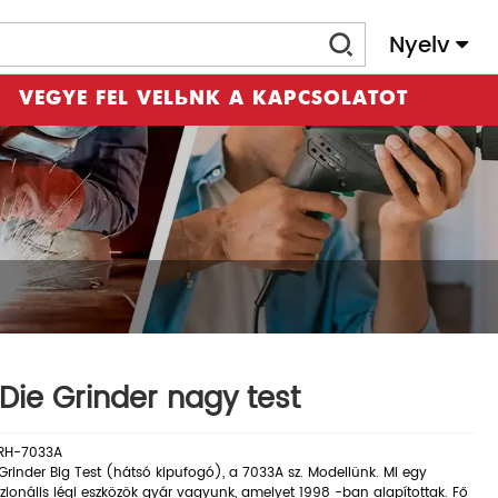
Nyelv
VEGYE FEL VELÜNK A KAPCSOLATOT
 Die Grinder nagy test
RH-7033A
 Grinder Big Test (hátsó kipufogó), a 7033A sz. Modellünk. Mi egy
zionális légi eszközök gyár vagyunk, amelyet 1998 -ban alapítottak. Fő