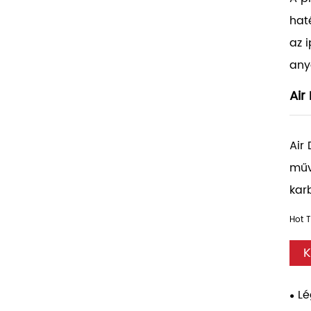
hat
az 
any
Air
Air
műv
kar
Hot T
K
Lé