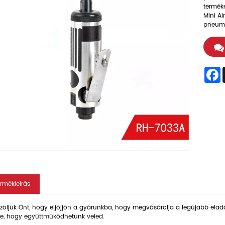
terméke
Mini Ai
pneuma
F
ermékleírás
öljük Önt, hogy eljöjjön a gyárunkba, hogy megvásárolja a legújabb eladás
e, hogy együttműködhetünk veled.