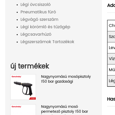
Légi övcsiszoló
Ada
Pneumatikus fúró
Légvágó szerszám
Ch
Légi körömlő és tűzőgép
Légcsavarhúzó
Sz
Légszerszámok Tartozékok
Le
Ví
új termékek
Mű
Nagynyomású mosópisztoly
Lé
150 bar gazdasági
Has
Nagynyomású mosó
permetező pisztoly 150 bar