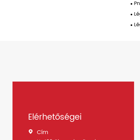
Pn
Lé
Lé
Elérhetőségei
Cím
