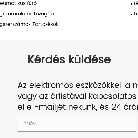
eumatikus fúró
L
gi körömlő és tűzőgép
L
gszerszámok Tartozékok
Kérdés küldése
Az elektromos eszközökkel, a
vagy az árlistával kapcsolatos
el e -mailjét nekünk, és 24 ór