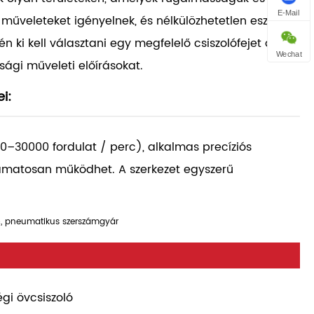
E-Mail
űveleteket igényelnek, és nélkülözhetetlen eszközök
n ki kell választani egy megfelelő csiszolófejet az
Wechat
nsági műveleti előírásokat.
i:
0–30000 fordulat / perc), alkalmas precíziós
yamatosan működhet. A szerkezet egyszerű
áló, pneumatikus szerszámgyár
égi övcsiszoló