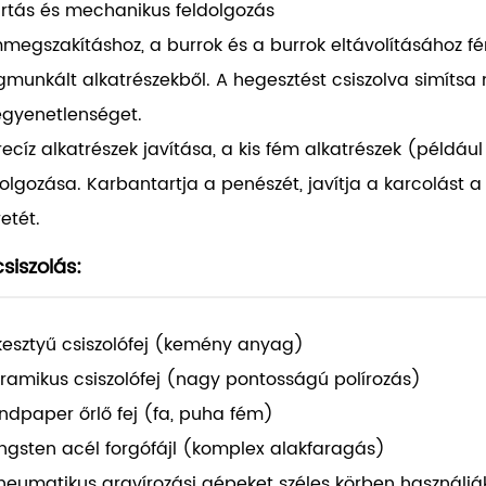
rtás és mechanikus feldolgozás
megszakításhoz, a burrok és a burrok eltávolításához fé
munkált alkatrészekből. A hegesztést csiszolva simítsa 
egyenetlenséget.
recíz alkatrészek javítása, a kis fém alkatrészek (példáu
dolgozása. Karbantartja a penészét, javítja a karcolást a
etét.
csiszolás:
kesztyű csiszolófej (kemény anyag)
ramikus csiszolófej (nagy pontosságú polírozás)
ndpaper őrlő fej (fa, puha fém)
ngsten acél forgófájl (komplex alakfaragás)
neumatikus gravírozási gépeket széles körben használj