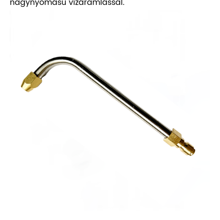
nagynyomású vízáramlással.