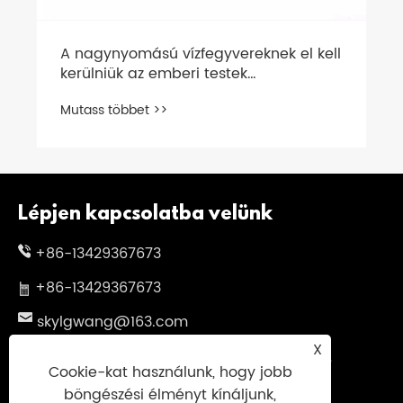
A nagynyomású vízfegyvereknek el kell
kerülniük az emberi testek
permetezését
Mutass többet >>
Lépjen kapcsolatba velünk
+86-13429367673
+86-13429367673
skylgwang@163.com
X
No.199 Changxing Road, Jiangbei kerület,
Cookie-kat használunk, hogy jobb
Ningbo City, Zhejiang tartomány, Kína
böngészési élményt kínáljunk,