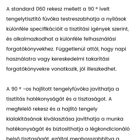
A standard 060 rekesz mellett a 90 ° ívelt
tengelytisztító fúvóka testreszabhatja a nyílások
különféle specifikációit a tisztítási igények szerint,
és alkalmazkodhat a különféle felhasználási
forgatókönyvekhez. Függetlenül attól, hogy napi
használatra vagy kereskedelmi takarítási
forgatókönyvekre vonatkozik, jól illeszkedhet.
A 90 ° -os hajlított tengelyfúvóka javíthatja a
tisztítás hatékonyságát és a tisztaságot. A
megfelelő rekesz és a hajlító tengely
kialakításának kiválasztása javíthatja a munka
hatékonyságát és biztosíthatja a légkondicionáló
belső tisztaságát, ezáltal meghosszabbítva a