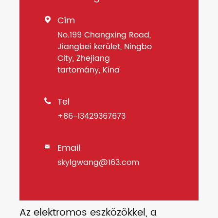
Cím

No.199 Changxing Road,
Jiangbei kerület, Ningbo
City, Zhejiang
tartomány, Kína
Tel

+86-13429367673
Email

skylgwang@163.com
Az elektromos eszközökkel, a