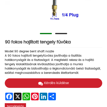
90 fokos hajlított tengely fúvóka
Model:90 degree bent shaft nozzle
A 90 fokos hajlított tengelyfúvóka javíthatja a tisztítás
hatékonyságát és a tisztaságot. A megfelelő rekesz és a hajlító
tengely kialakításának kiválasztása javíthatja a munka
hatékonyságát és biztosíthatja a légkondicionáló belső tisztaságát,
ezáltal meghosszabbítva a berendezés élettartamát.
Kérdés küldése
Facebook
X
WhatsApp
Pinterest
LinkedIn
Share
termékleírás