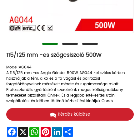
115/125 mm -es szögcsiszoló 500W
Model:AG044
A 115/125 mm -es Angle Grinder 500W AG044 -et széles körben
használják a fém, a kő és a fa vágási és polírozási
forgatókönyveinek mérsékelt mérete és rugalmassága miatt.
Professzionális gyártásként szeretnénk magas költséghatékony
termékeket biztosítani Önnek. És a legjobb értékesítés utáni
szolgáltatást és időben történő kézbesítést kínáljuk Önnek.
Kérdés küldése
Facebook
X
WhatsApp
Pinterest
LinkedIn
Share