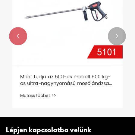


Miért tudja az 5101-es modell 500 kg-
os ultra-nagynyomású mosólándzsa
hatékonyan eltávolítani a makacs
Mutass többet >>
foltokat ipari környezetben?
Lépjen kapcsolatba velünk