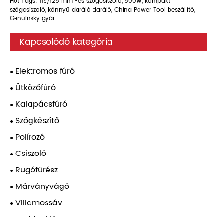
Hot Tags: 115/125 mm -es szögcsiszoló, 500W, kompakt
szögcsiszoló, könnyű daráló daráló, China Power Tool beszállító,
Genuinsky gyár
Kapcsolódó kategória
Elektromos fúró
Ütközőfúró
Kalapácsfúró
Szögkészítő
Polírozó
Csiszoló
Rugófűrész
Márványvágó
Villamossáv