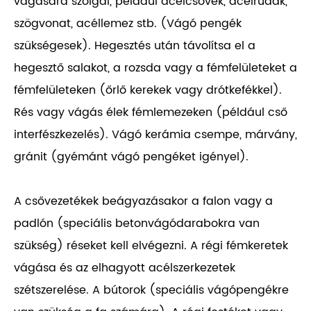
vágására szolgál, például acélcsövek, acélrudak,
szögvonat, acéllemez stb. (Vágó pengék
szükségesek). Hegesztés után távolítsa el a
hegesztő salakot, a rozsda vagy a fémfelületeket a
fémfelületeken (őrlő kerekek vagy drótkefékkel).
Rés vagy vágás élek fémlemezeken (például cső
interfészkezelés). Vágó kerámia csempe, márvány,
gránit (gyémánt vágó pengéket igényel).
A csővezetékek beágyazásakor a falon vagy a
padlón (speciális betonvágódarabokra van
szükség) réseket kell elvégezni. A régi fémkeretek
vágása és az elhagyott acélszerkezetek
szétszerelése. A bútorok (speciális vágópengékre