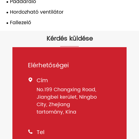
Paddaráló
Hordozható ventilátor
Fallezelő
Kérdés küldése
Elérhetőségei
Cím

No.199 Changxing Road,
Jiangbei kerület, Ningbo
City, Zhejiang
tartomány, Kína
Tel
