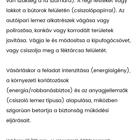
van szükség a fa számára). A régi festéket vagy
lakkot a bútorok felületén (csiszolópapírral). Az
autóipari lemez alkatrészek vágása vagy
polírozása, konkáv vagy korrodált területek
javítása. Vágja le és módosítsa a kipufogócsövet,
vagy csiszolja meg a féktárcsa felületét.
Vásárláskor a feladat intenzitása (energiaigény),
a környezeti korlátozások
(energia/robbanásbiztos) és az anyagjellemzők
(csiszoló lemez típusa) alapulása, miközben
szigorúan betartja a biztonság működési
eljárásait.