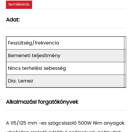
termékleírás
Adat:
Feszültség/frekvencia
23
Bemeneti teljesítmény
5
Nincs terhelési sebesség
11
Dia. Lemez
11
Alkalmazási forgatókönyvek
A 115/125 mm -es szögcsiszoló 500W fém anyagok