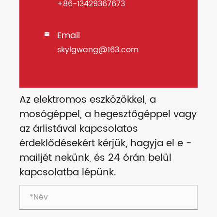
+86-13429367673
Email

skylgwang@163.com
Az elektromos eszközökkel, a
mosógéppel, a hegesztőgéppel vagy
az árlistával kapcsolatos
érdeklődésekért kérjük, hagyja el e -
mailjét nekünk, és 24 órán belül
kapcsolatba lépünk.